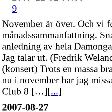
9
November är över. Och vi fo
månadssammanfattning. Snar
anledning av hela Damongat
Jag talar ut. (Fredrik Wela
(konsert) Trots en massa bra
nu i november har jag missa
Club 8 […][
...
]
2007-08-27