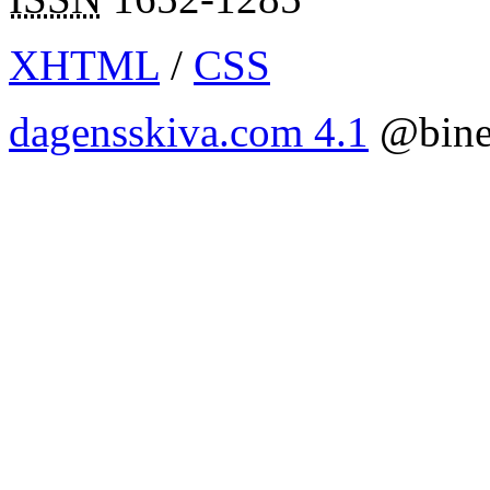
XHTML
/
CSS
dagensskiva.com 4.1
@bine