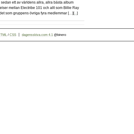
r sedan ett av världens allra, allra bästa album
elser mellan Electribe 101 och allt som Billie Ray
n det som gruppens övriga fyra medlemmar […][
...
]
HTML
/
CSS
dagensskiva.com 4.1
@binero