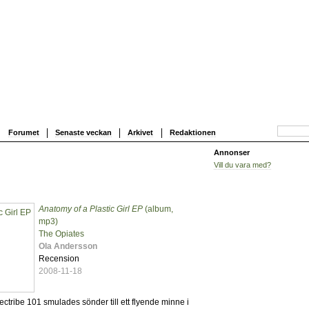
Forumet
Senaste veckan
Arkivet
Redaktionen
Annonser
Vill du vara med?
Anatomy of a Plastic Girl EP
(album,
6
mp3)
The Opiates
Ola Andersson
Recension
2008-11-18
lectribe 101 smulades sönder till ett flyende minne i