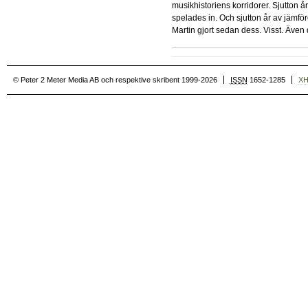
musikhistoriens korridorer. Sjutton å
spelades in. Och sjutton år av jämför
Martin gjort sedan dess. Visst. Äve
© Peter 2 Meter Media AB och respektive skribent 1999-2026
ISSN
1652-1285
X