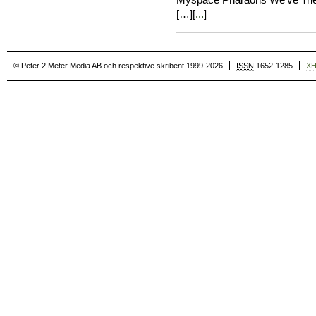
Myspace Pharaohs We’ve Tried
[…][
...
]
© Peter 2 Meter Media AB och respektive skribent 1999-2026
ISSN
1652-1285
X