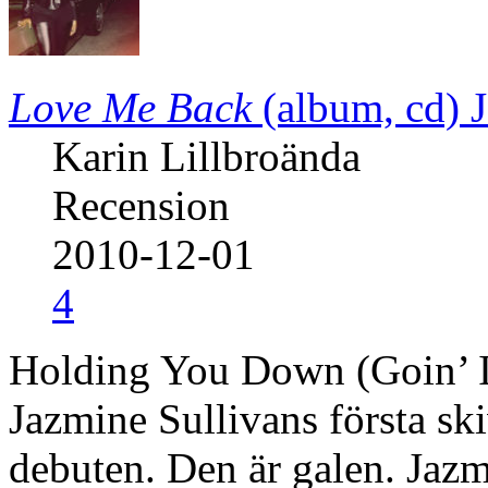
Love Me Back
(album, cd)
Karin Lillbroända
Recension
2010-12-01
4
Holding You Down (Goin’ In 
Jazmine Sullivans första sk
debuten. Den är galen. Jazmi