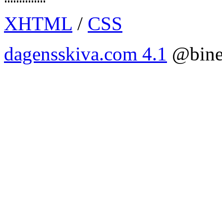
XHTML
/
CSS
dagensskiva.com 4.1
@bine