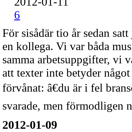
2012-01-11
6
För sisådär tio år sedan sat
en kollega. Vi var båda mus
samma arbetsuppgifter, vi v
att texter inte betyder någo
förvånat: â€du är i fel bran
svarade, men förmodligen nå
2012-01-09