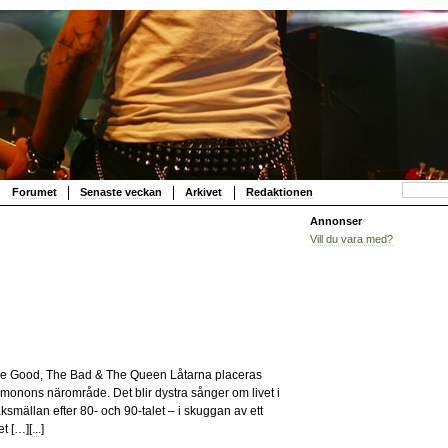
Forumet
Senaste veckan
Arkivet
Redaktionen
Annonser
Vill du vara med?
40
e Good, The Bad & The Queen Låtarna placeras
Simonons närområde. Det blir dystra sånger om livet i
smällan efter 80- och 90-talet – i skuggan av ett
et […][
...
]