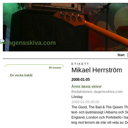
Start
ETIKETT
Mikael Herrström
48 timmar
En vecka bakåt
2008-01-05
Årets bästa skivor
Redaktionen, dagensskiva.com
Lördag
2008-01-05 00:00
The Good, The Bad & The Queen Th
text- och ljudmässigt i Albarns och 
England, London och Portobello i bak
krig mot terrorn de inte vill veta av. D