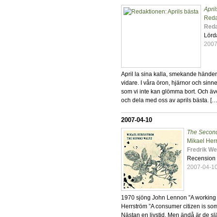
April
Reda
Reda
Lörd
2007
April la sina kalla, smekande händer
vidare. I våra öron, hjärnor och sin
som vi inte kan glömma bort. Och även 
och dela med oss av aprils bästa. […
2007-04-10
The Second
Mikael Her
Fredrik We
Recension
2007-04-1
1970 sjöng John Lennon ”A working c
Herrström ”A consumer citizen is some
Nästan en livstid. Men ändå är de sl