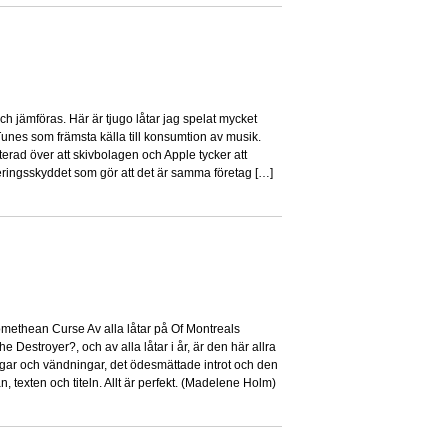
4
ch jämföras. Här är tjugo låtar jag spelat mycket
unes som främsta källa till konsumtion av musik.
riterad över att skivbolagen och Apple tycker att
ieringsskyddet som gör att det är samma företag […]
6
methean Curse Av alla låtar på Of Montreals
Destroyer?, och av alla låtar i år, är den här allra
ingar och vändningar, det ödesmättade introt och den
 texten och titeln. Allt är perfekt. (Madelene Holm)