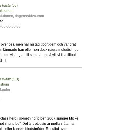
s bästa
(cd)
6
ktionen
ktionen, dagensskiva.com
ag
-05-05 00:00
 över oss, men har nu tagit bort dem och vandrat
nen lämnade han eller hon dock några melodislingor
om vi längtar till sommaren så vill vi titta tillbaka
][
...
]
 Waltz
(CD)
5
rström
lander
0
lass hero i something to be”. 2007 sjunger Micke
thing to be”. Det är trettiosju år mellan låtarna.
äkt, eller kanske blodsbröder. Resultat av den