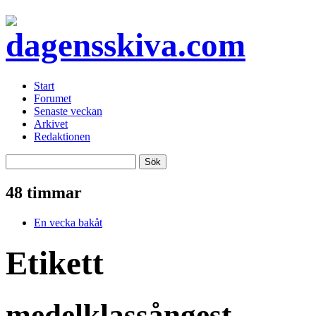
Start
Forumet
Senaste veckan
Arkivet
Redaktionen
48 timmar
En vecka bakåt
Etikett
medelklassångest