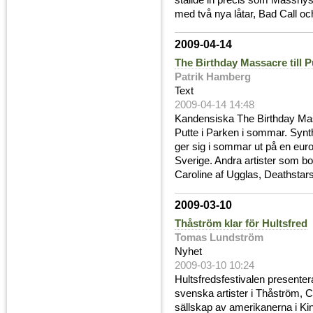
ställde in precis som Masshyst
med två nya låtar, Bad Call oc
2009-04-14
The Birthday Massacre till P
Patrik Hamberg
Text
2009-04-14 14:48
Kandensiska The Birthday Mas
Putte i Parken i sommar. Synt
ger sig i sommar ut på en euro
Sverige. Andra artister som bok
Caroline af Ugglas, Deathstars 
2009-03-10
Thåström klar för Hultsfred
Tomas Lundström
Nyhet
2009-03-10 10:24
Hultsfredsfestivalen presentera
svenska artister i Thåström, Cu
sällskap av amerikanerna i K