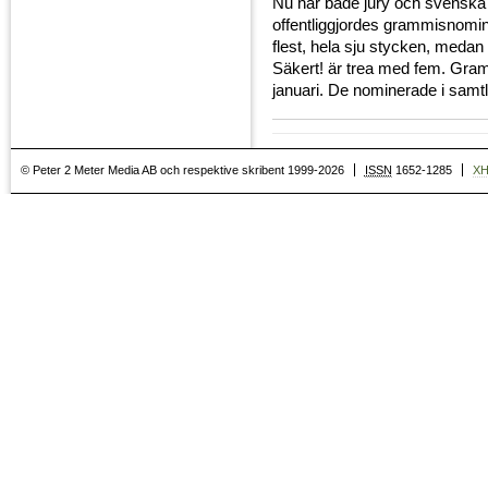
Nu har både jury och svenska fo
offentliggjordes grammisnomine
flest, hela sju stycken, meda
Säkert! är trea med fem. Gram
januari. De nominerade i samtl
© Peter 2 Meter Media AB och respektive skribent 1999-2026
ISSN
1652-1285
X