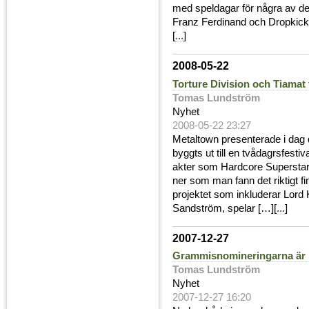
med speldagar för några av de
Franz Ferdinand och Dropkick
[
...
]
2008-05-22
Torture Division och Tiamat 
Tomas Lundström
Nyhet
2008-05-22 23:27
Metaltown presenterade i dag d
byggts ut till en tvådagrsfest
akter som Hardcore Superstar,
ner som man fann det riktigt fi
projektet som inkluderar Lord
Sandström, spelar […][
...
]
2007-12-27
Grammisnomineringarna är 
Tomas Lundström
Nyhet
2007-12-27 16:20