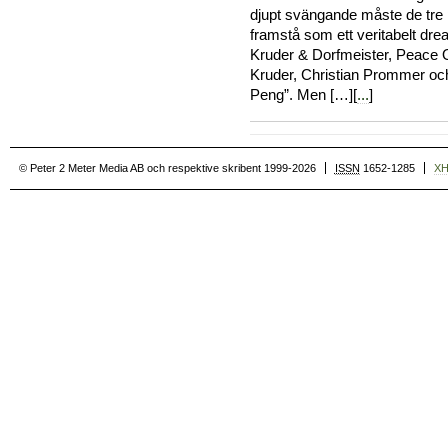
djupt svängande måste de t
framstå som ett veritabelt dr
Kruder & Dorfmeister, Peace 
Kruder, Christian Prommer o
Peng”. Men […][
...
]
© Peter 2 Meter Media AB och respektive skribent 1999-2026
ISSN
1652-1285
X