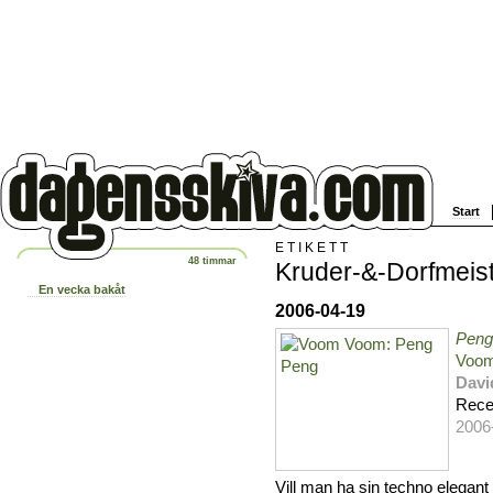
Start
ETIKETT
48 timmar
Kruder-&-Dorfmeis
En vecka bakåt
2006-04-19
Peng
Voo
Davi
Rece
2006
Vill man ha sin techno elegant