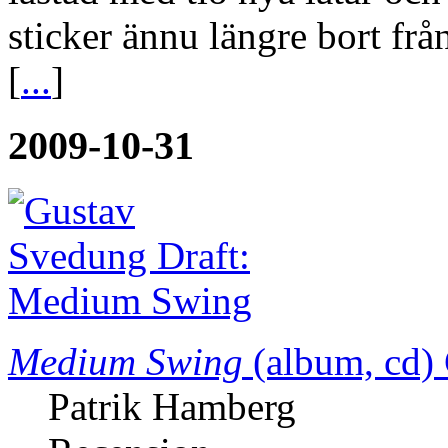
sticker ännu längre bort frå
[
...
]
2009-10-31
Medium Swing
(album, cd)
Patrik Hamberg