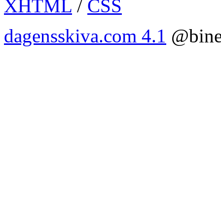
XHTML
/
CSS
dagensskiva.com 4.1
@bine