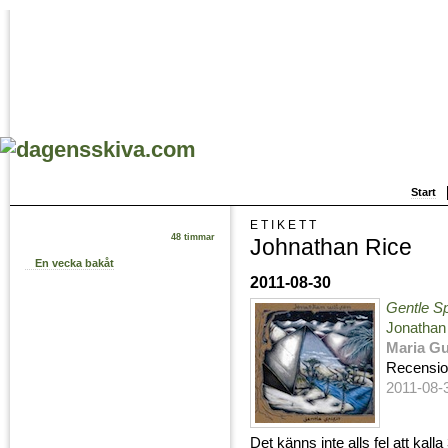
Start
ETIKETT
48 timmar
Johnathan Rice
En vecka bakåt
2011-08-30
Gentle Spi
Jonathan
Maria G
Recensi
2011-08-
Det känns inte alls fel att kal