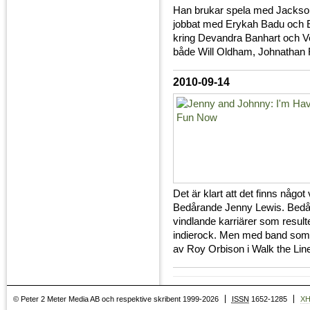
Han brukar spela med Jackso
jobbat med Erykah Badu och Elv
kring Devandra Banhart och Ve
både Will Oldham, Johnathan 
2010-09-14
Det är klart att det finns någo
Bedårande Jenny Lewis. Bedå
vindlande karriärer som result
indierock. Men med band som Ri
av Roy Orbison i Walk the Li
© Peter 2 Meter Media AB och respektive skribent 1999-2026
ISSN
1652-1285
X