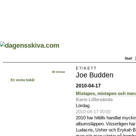
Start
ETIKETT
48 timmar
Joe Budden
En vecka bakåt
2010-04-17
Mixtapes, mixtapes och mer
Karin Lillbroända
Lördag
2010-04-17 00:00
2010 har hittills handlat myc
albumsläppen. Visserligen ha
Ludacris, Usher och Erykah 