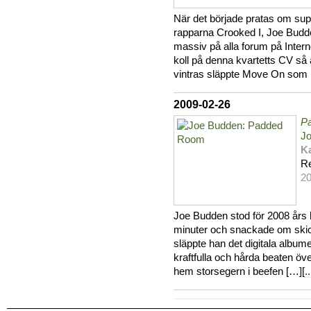
När det började pratas om su
rapparna Crooked I, Joe Budde
massiv på alla forum på Intern
koll på denna kvartetts CV så ä
vintras släppte Move On som 
2009-02-26
P
J
Ka
R
20
Joe Budden stod för 2008 års 
minuter och snackade om skic
släppte han det digitala album
kraftfulla och hårda beaten öv
hem storsegern i beefen […][
..