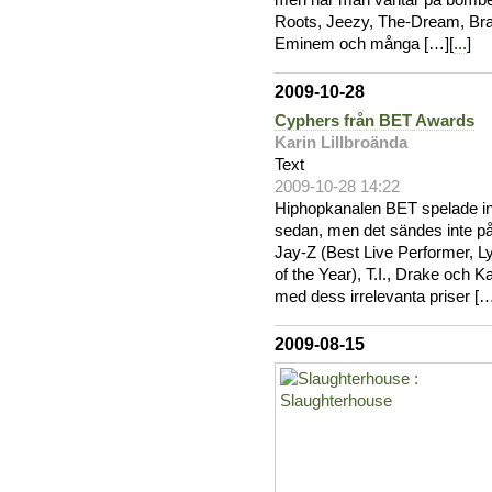
men när man väntar på bomber
Roots, Jeezy, The-Dream, Bra
Eminem och många […][
...
]
2009-10-28
Cyphers från BET Awards
Karin Lillbroända
Text
2009-10-28 14:22
Hiphopkanalen BET spelade in
sedan, men det sändes inte på 
Jay-Z (Best Live Performer, Ly
of the Year), T.I., Drake och
med dess irrelevanta priser […
2009-08-15