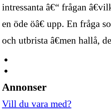
intressanta â€“ frågan â€vil
en öde öâ€ upp. En fråga s
och utbrista â€men hallå, de
Annonser
Vill du vara med?