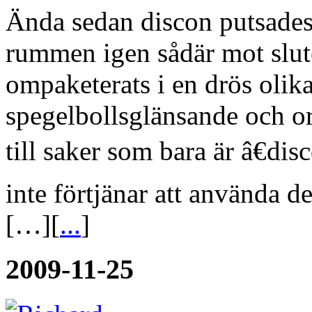
Ända sedan discon putsades 
rummen igen sådär mot slutet
ompaketerats i en drös olik
spegelbollsglänsande och o
till saker som bara är â€disc
inte förtjänar att använda de
[…][
...
]
2009-11-25