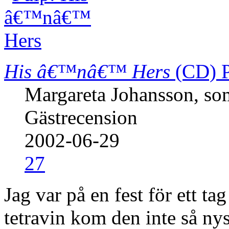
His â€™nâ€™ Hers
(CD)
Margareta Johansson, so
Gästrecension
2002-06-29
27
Jag var på en fest för ett ta
tetravin kom den inte så n