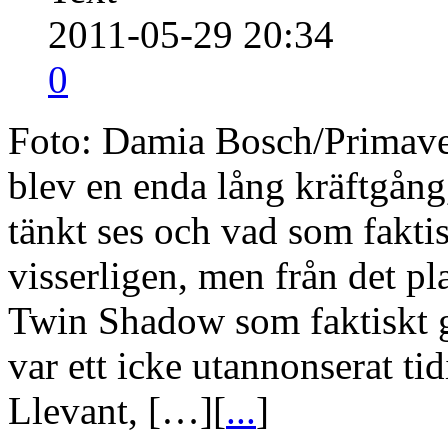
2011-05-29 20:34
0
Foto: Damia Bosch/Primave
blev en enda lång kräftgån
tänkt ses och vad som faktis
visserligen, men från det p
Twin Shadow som faktiskt gi
var ett icke utannonserat t
Llevant, […][
...
]