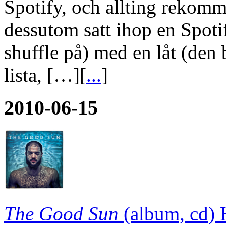
Spotify, och allting rekomm
dessutom satt ihop en Spoti
shuffle på) med en låt (den 
lista, […][
...
]
2010-06-15
The Good Sun
(album, cd)