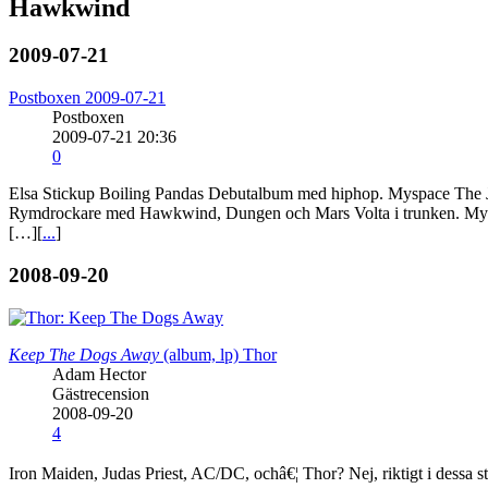
Hawkwind
2009-07-21
Postboxen 2009-07-21
Postboxen
2009-07-21 20:36
0
Elsa Stickup Boiling Pandas Debutalbum med hiphop. Myspace The Jun
Rymdrockare med Hawkwind, Dungen och Mars Volta i trunken. Mysp
[…][
...
]
2008-09-20
Keep The Dogs Away
(album, lp)
Thor
Adam Hector
Gästrecension
2008-09-20
4
Iron Maiden, Judas Priest, AC/DC, ochâ€¦ Thor? Nej, riktigt i dessa stor