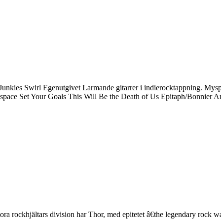
kies Swirl Egenutgivet Larmande gitarrer i indierocktappning. Myspac
ace Set Your Goals This Will Be the Death of Us Epitaph/Bonnier 
a rockhjältars division har Thor, med epitetet â€the legendary rock warr