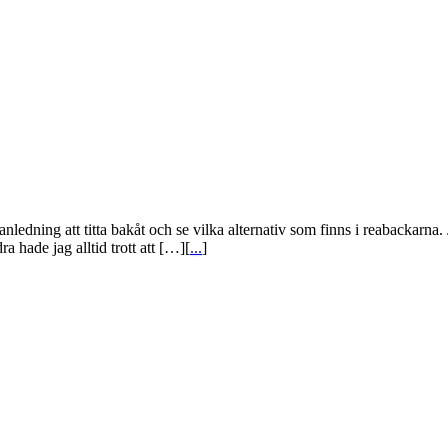
 anledning att titta bakåt och se vilka alternativ som finns i reabackarn
a hade jag alltid trott att […][
...
]