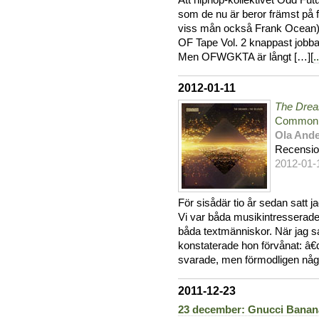
Att hiphop-kollektivet Odd Futu
som de nu är beror främst på f
viss mån också Frank Ocean). 
OF Tape Vol. 2 knappast jobbat 
Men OFWGKTA är långt […][
..
2012-01-11
The Drea
Common
Ola And
Recensi
2012-01-
För sisådär tio år sedan satt 
Vi var båda musikintresserade
båda textmänniskor. När jag sa 
konstaterade hon förvånat: â€d
svarade, men förmodligen något
2011-12-23
23 december: Gnucci Banan