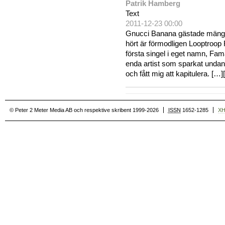
Patrik Hamberg
Text
2011-12-23 00:00
Gnucci Banana gästade mängde
hört är förmodligen Looptroo
första singel i eget namn, Fa
enda artist som sparkat undan 
och fått mig att kapitulera. […][
© Peter 2 Meter Media AB och respektive skribent 1999-2026
ISSN
1652-1285
X