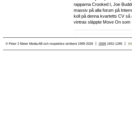
rapparna Crooked I, Joe Budde
massiv på alla forum på Intern
koll på denna kvartetts CV så ä
vintras släppte Move On som 
© Peter 2 Meter Media AB och respektive skribent 1999-2026
ISSN
1652-1285
X