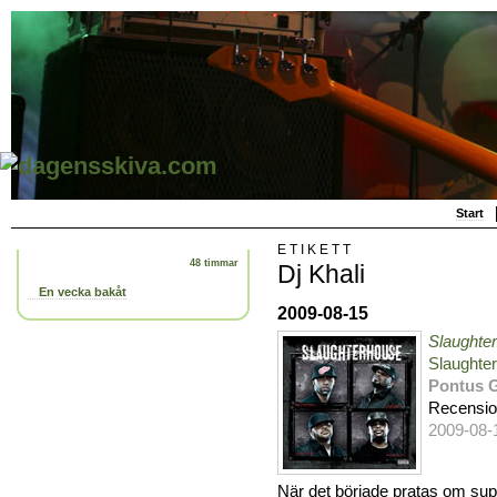
Start
ETIKETT
48 timmar
Dj Khali
En vecka bakåt
2009-08-15
Slaughte
Slaughte
Pontus 
Recensi
2009-08-
När det började pratas om su