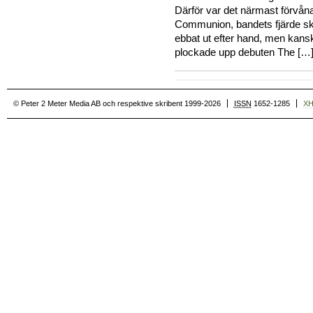
Därför var det närmast förvåna
Communion, bandets fjärde skiva
ebbat ut efter hand, men kansk
plockade upp debuten The […]
© Peter 2 Meter Media AB och respektive skribent 1999-2026
ISSN
1652-1285
X