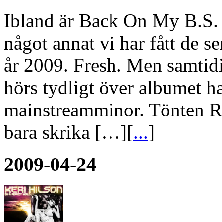
Ibland är Back On My B.S. v
något annat vi har fått de 
år 2009. Fresh. Men samtid
hörs tydligt över albumet ha
mainstreamminor. Tönten Ro
bara skrika […][
...
]
2009-04-24