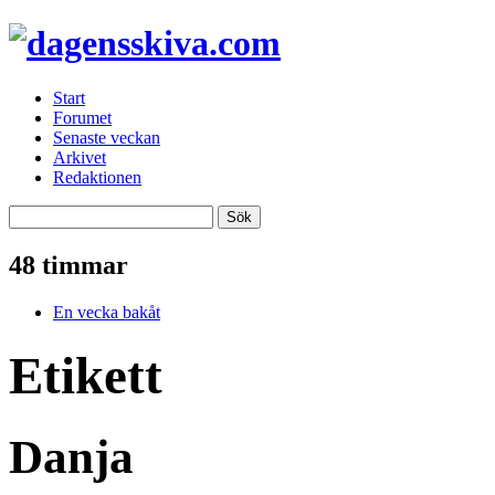
Start
Forumet
Senaste veckan
Arkivet
Redaktionen
48 timmar
En vecka bakåt
Etikett
Danja