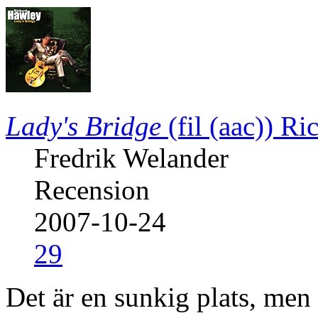
Lady's Bridge
(fil (aac))
Ri
Fredrik Welander
Recension
2007-10-24
29
Det är en sunkig plats, men 