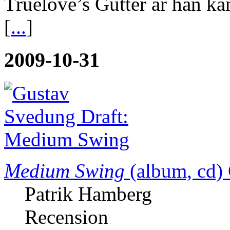
Truelove’s Gutter är han k
[
...
]
2009-10-31
Medium Swing
(album, cd)
Patrik Hamberg
Recension