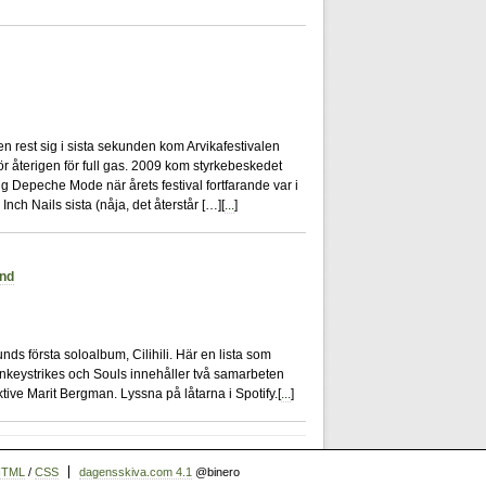
13
en rest sig i sista sekunden kom Arvikafestivalen
ör återigen för full gas. 2009 kom styrkebeskedet
ig Depeche Mode när årets festival fortfarande var i
nch Nails sista (nåja, det återstår […][
...
]
und
1
ds första soloalbum, Cilihili. Här en lista som
onkeystrikes och Souls innehåller två samarbeten
tive Marit Bergman. Lyssna på låtarna i Spotify.[
...
]
HTML
/
CSS
dagensskiva.com 4.1
@binero