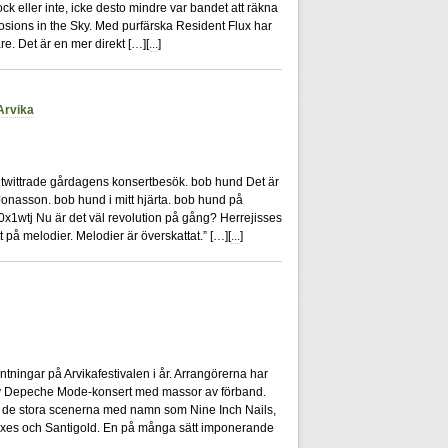
ock eller inte, icke desto mindre var bandet att räkna
losions in the Sky. Med purfärska Resident Flux har
are. Det är en mer direkt […][
...
]
Arvika
0
jag twittrade gårdagens konsertbesök. bob hund Det är
onasson. bob hund i mitt hjärta. bob hund på
m/0x1wtj Nu är det väl revolution på gång? Herrejisses
t på melodier. Melodier är överskattat.” […][
...
]
4
äntningar på Arvikafestivalen i år. Arrangörerna har
n av Depeche Mode-konsert med massor av förband.
 de stora scenerna med namn som Nine Inch Nails,
oxes och Santigold. En på många sätt imponerande