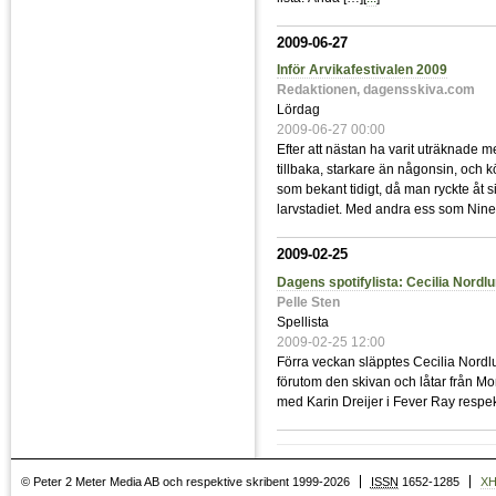
2009-06-27
Inför Arvikafestivalen 2009
Redaktionen, dagensskiva.com
Lördag
2009-06-27 00:00
Efter att nästan ha varit uträknade m
tillbaka, starkare än någonsin, och k
som bekant tidigt, då man ryckte åt s
larvstadiet. Med andra ess som Nine I
2009-02-25
Dagens spotifylista: Cecilia Nordl
Pelle Sten
Spellista
2009-02-25 12:00
Förra veckan släpptes Cecilia Nordlun
förutom den skivan och låtar från M
med Karin Dreijer i Fever Ray respek
© Peter 2 Meter Media AB och respektive skribent 1999-2026
ISSN
1652-1285
X