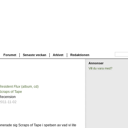
Forumet
Senaste veckan
Arkivet
Redaktionen
Annonser
Vill du vara med?
Resident Flux
(album, cd)
1
Scraps of Tape
Recension
2011-11-02
erade sig Scraps of Tape i spetsen av vad vi lite