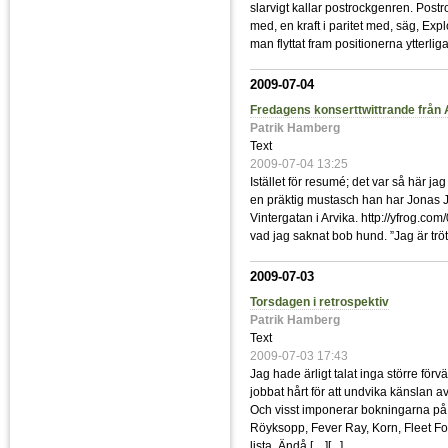
slarvigt kallar postrockgenren. Postr
med, en kraft i paritet med, säg, Exp
man flyttat fram positionerna ytterlig
2009-07-04
Fredagens konserttwittrande från 
Patrik Hamberg
Text
2009-07-04 13:25
Istället för resumé; det var så här 
en präktig mustasch han har Jonas J
Vintergatan i Arvika. http://yfrog.co
vad jag saknat bob hund. ”Jag är tröt
2009-07-03
Torsdagen i retrospektiv
Patrik Hamberg
Text
2009-07-03 17:43
Jag hade ärligt talat inga större förv
jobbat hårt för att undvika känsla
Och visst imponerar bokningarna på
Röyksopp, Fever Ray, Korn, Fleet F
lista. Ändå […][
...
]