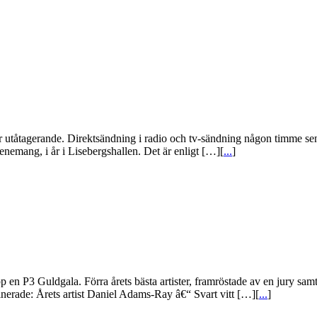
utåtagerande. Direktsändning i radio och tv-sändning någon timme sena
enemang, i år i Lisebergshallen. Det är enligt […][
...
]
p en P3 Guldgala. Förra årets bästa artister, framröstade av en jury sa
nerade: Årets artist Daniel Adams-Ray â€“ Svart vitt […][
...
]