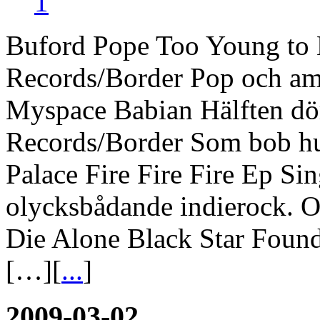
1
Buford Pope Too Young to
Records/Border Pop och ame
Myspace Babian Hälften dö
Records/Border Som bob h
Palace Fire Fire Fire Ep Sin
olycksbådande indierock. Of
Die Alone Black Star Foun
[…][
...
]
2009-03-02