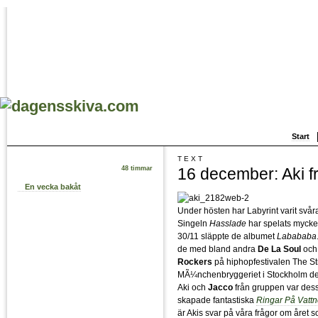
Start
TEXT
16 december: Aki f
48 timmar
En vecka bakåt
Under hösten har Labyrint varit svåra
Singeln
Hasslade
har spelats mycket
30/11 släppte de albumet
Labababa
de med bland andra
De La Soul
oc
Rockers
på hiphopfestivalen The S
MÃ¼nchenbryggeriet i Stockholm de
Aki och
Jacco
från gruppen var de
skapade fantastiska
Ringar På Vattn
är Akis svar på våra frågor om året so