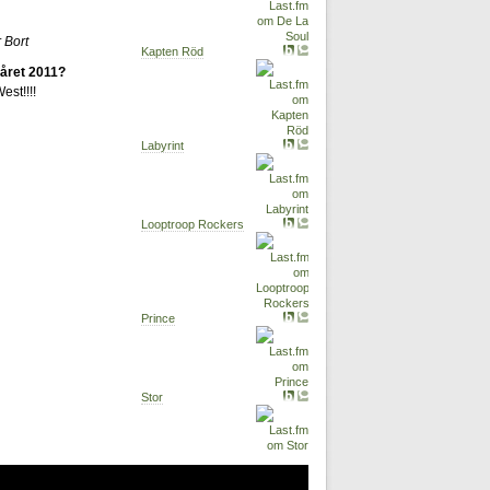
 Bort
Kapten Röd
året 2011?
st!!!!
Labyrint
Looptroop Rockers
Prince
Stor