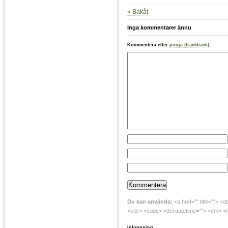
« Bakåt
Inga kommentarer ännu
Kommentera eller
pinga (trackback)
.
Du kan använda:
<a href="" title=""> <a
<cite> <code> <del datetime=""> <em> <i>
Inloggning