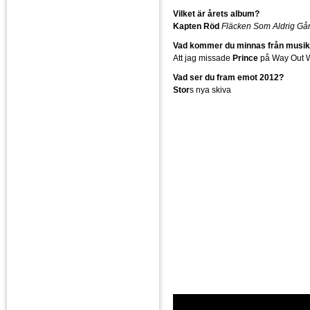
Vilket är årets album?
Kapten Röd
Fläcken Som Aldrig Går
Vad kommer du minnas från musik
Att jag missade
Prince
på Way Out We
Vad ser du fram emot 2012?
Stor
s nya skiva