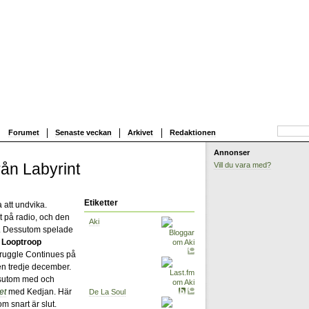
Forumet
Senaste veckan
Arkivet
Redaktionen
Annonser
rån Labyrint
Vill du vara med?
Etiketter
 att undvika.
 på radio, och den
Aki
. Dessutom spelade
h
Looptroop
truggle Continues på
n tredje december.
ssutom med och
et
med Kedjan. Här
De La Soul
m snart är slut.