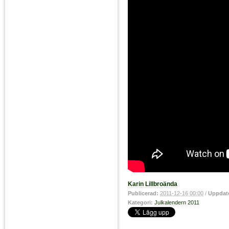
Karin Lillbroända
Publicerad:
2011-12-16 00:00
/
Uppdat
Kategori:
Julkalendern 2011