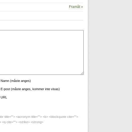
Framåt »
Namn (måste anges)
E-post (måste anges, kommer inte visas)
URL
bbr title=""> <acronym title=""> <b> <blockquote cite="">
 <q cite=""> <strike> <strong>