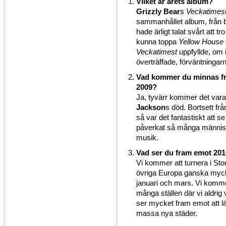
Vilket är årets album?
Grizzly Bear
s
Veckatimes
sammanhållet album, från bör
hade ärligt talat svårt att tro
kunna toppa
Yellow House
Veckatimest
uppfyllde, om i
överträffade, förväntningar
Vad kommer du minnas fr
2009?
Ja, tyvärr kommer det var
Jackson
s död. Bortsett fr
så var det fantastiskt att s
påverkat så många männis
musik.
Vad ser du fram emot 20
Vi kommer att turnera i Sto
övriga Europa ganska myc
januari och mars. Vi komm
många ställen där vi aldrig v
ser mycket fram emot att l
massa nya städer.