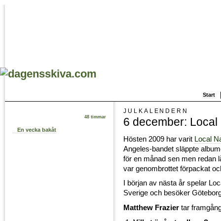
Start
JULKALENDERN
48 timmar
6 december: Local 
En vecka bakåt
Hösten 2009 har varit
Local N
Angeles-bandet släppte albu
för en månad sen men redan l
var genombrottet förpackat och
I början av nästa år spelar Loc
Sverige och besöker Götebor
Matthew Frazier
tar framgån