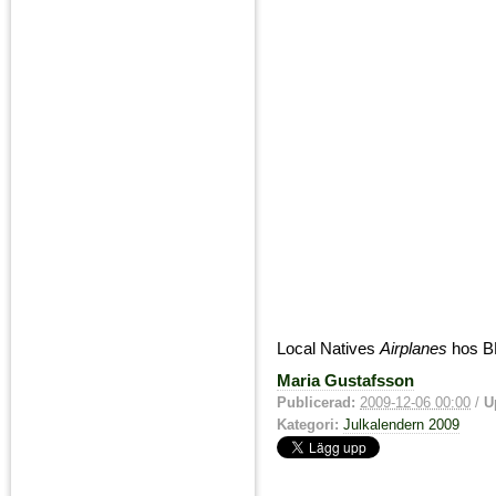
Local Natives
Airplanes
hos B
Maria Gustafsson
Publicerad:
2009-12-06 00:00
/
U
Kategori:
Julkalendern 2009