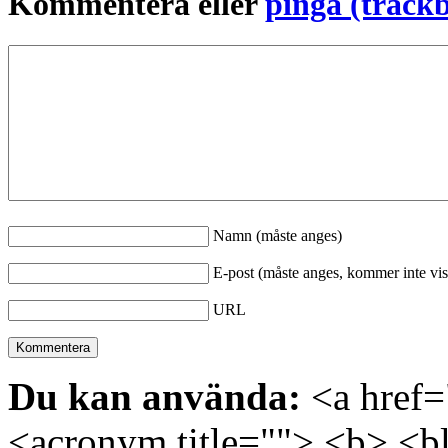
Kommentera eller
pinga (track
Namn (måste anges)
E-post (måste anges, kommer inte vis
URL
Du kan använda:
<a href="
<acronym title=""> <b> <bl