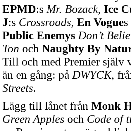
EPMD
:s
Mr. Bozack
,
Ice C
J
:s
Crossroads
,
En Vogue
s
Public Enemys
Don’t Belie
Ton
och
Naughty By Natu
Till och med Premier själv
än en gång: på
DWYCK
, f
Streets
.
Lägg till lånet från
Monk H
Green Apples
och
Code of t