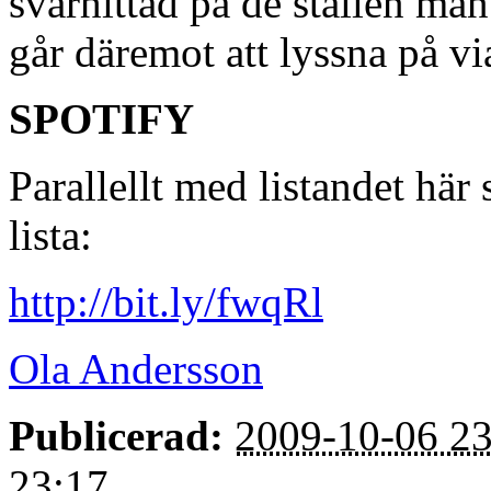
svårhittad på de ställen man
går däremot att lyssna på vi
SPOTIFY
Parallellt med listandet här 
lista:
http://bit.ly/fwqRl
Ola Andersson
Publicerad:
2009-10-06 23
23:17