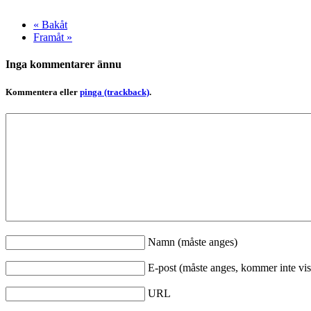
« Bakåt
Framåt »
Inga kommentarer ännu
Kommentera eller
pinga (trackback)
.
Namn (måste anges)
E-post (måste anges, kommer inte vis
URL