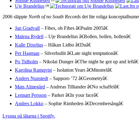
Sophie Rimheden
Uje Brandelius
2006 släppte
North of no South Records
det lite roliga konceptalbume
Jan Gradvall
– Fibes, oh Fibes â€Psalm 2005â€
Malena Rydell
– Uje Brandelius â€Bollen, bollen, bollenâ€
Kalle Dixelius
– Håkan Lidbo â€Duâ€
Per Hagman
– Silverbullit â€Late night temptationâ€
Po Tidholm
– Nikolai Dunger â€The night he got up and leftâ€
Karolina Ramqvist
– Isolation Years â€Minstrelâ€
Anders Nunstedt
– Sapporo ’72 â€Geometryâ€
Mats Almegård
– Andreas Tilliander â€No schaffelâ€
Lennart Persson
– Parker â€In your faceâ€
Andres Lokko
– Sophie Rimheden â€Decembersångâ€
Lyssna på låtarna i Spotify.