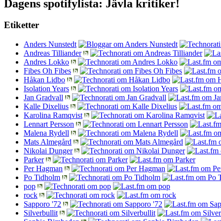
Dagens spotifylista: Jävla kritiker!
Etiketter
Anders Nunstedt
Andreas Tilliander
Andres Lokko
Fibes Oh Fibes
Håkan Lidbo
Isolation Years
Jan Gradvall
Kalle Dixelius
Karolina Ramqvist
Lennart Persson
Malena Rydell
Mats Almegård
Nikolai Dunger
Parker
Per Hagman
Po Tidholm
pop
rock
Sapporo '72
Silverbullit