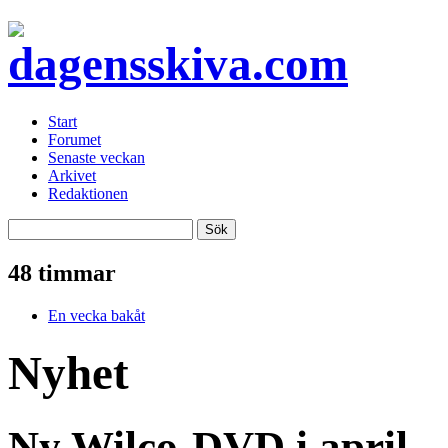
Start
Forumet
Senaste veckan
Arkivet
Redaktionen
48 timmar
En vecka bakåt
Nyhet
Ny Wilco-DVD i april