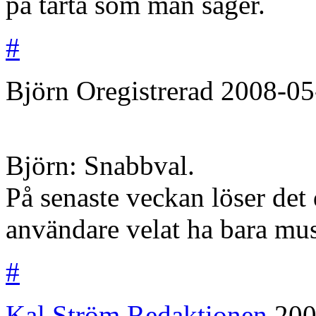
på tårta som man säger.
#
Björn
Oregistrerad
2008-05
Björn: Snabbval.
På senaste veckan löser det
användare velat ha bara mu
#
Kal Ström
Redaktionen
200