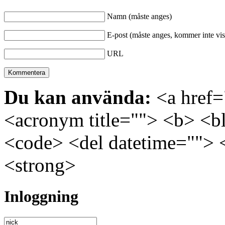
Namn (måste anges)
E-post (måste anges, kommer inte vis
URL
Du kan använda:
<a href="
<acronym title=""> <b> <bl
<code> <del datetime=""> 
<strong>
Inloggning