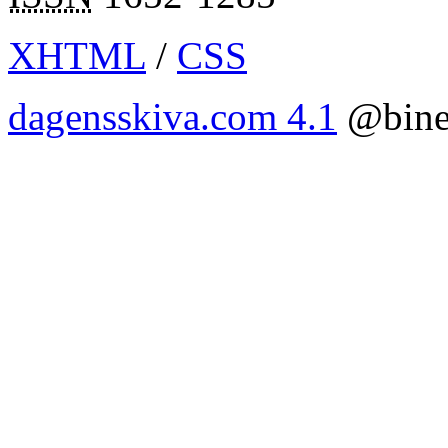
XHTML
/
CSS
dagensskiva.com 4.1
@bine