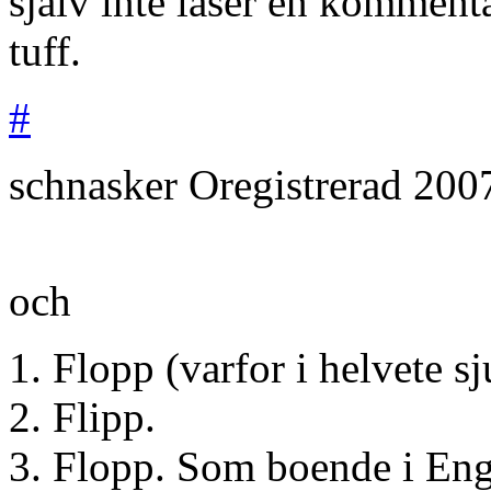
sjalv inte laser en kommenta
tuff.
#
schnasker
Oregistrerad
200
och
1. Flopp (varfor i helvete s
2. Flipp.
3. Flopp. Som boende i Engl