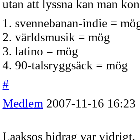
utan att lyssna kan man ko
1. svennebanan-indie = mö
2. världsmusik = mög
3. latino = mög
4. 90-talsryggsäck = mög
#
Medlem
2007-11-16
16:23
Laaksos bidrag var vidrigt.