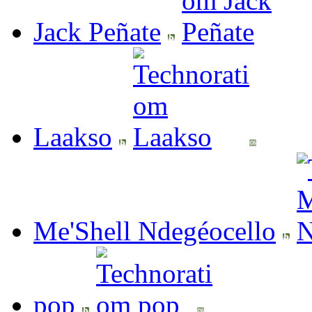
Jack Peñate
Laakso
Me'Shell Ndegéocello
pop