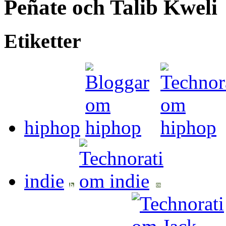
Peñate och Talib Kweli
Etiketter
hiphop
indie