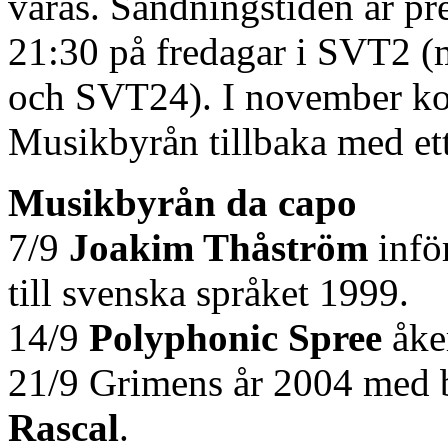
våras. Sändningstiden är pr
21:30 på fredagar i SVT2 (m
och SVT24). I november ko
Musikbyrån tillbaka med et
Musikbyrån da capo
7/9
Joakim Thåström
infö
till svenska språket 1999.
14/9
Polyphonic Spree
åke
21/9 Grimens år 2004 med 
Rascal
.