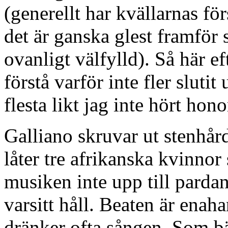
(generellt har kvällarnas för
det är ganska glest framför
ovanligt välfylld). Så här eft
förstå varför inte fler sluti
flesta likt jag inte hört hon
Galliano skruvar ut stenhå
låter tre afrikanska kvinno
musiken inte upp till pardan
varsitt håll. Beaten är enahan
dränker ofta sången. Som bä