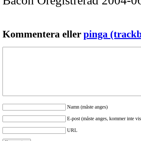
Bacon
Oregistrerad
2004-0
Kommentera eller
pinga (track
Namn (måste anges)
E-post (måste anges, kommer inte vis
URL