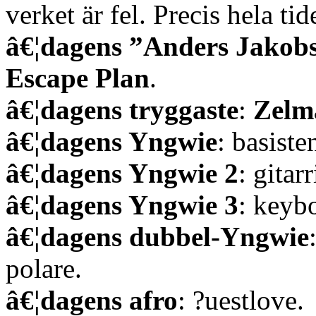
verket är fel. Precis hela tid
â€¦dagens ”Anders Jakob
Escape Plan
.
â€¦dagens tryggaste
:
Zelm
â€¦dagens Yngwie
: basiste
â€¦dagens Yngwie 2
: gitar
â€¦dagens Yngwie 3
: keyb
â€¦dagens dubbel-Yngwie
polare.
â€¦dagens afro
: ?uestlove.