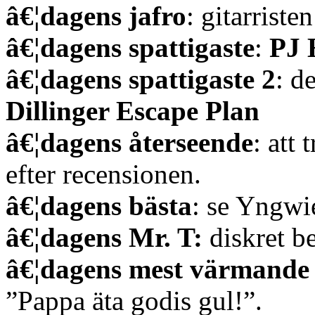
â€¦dagens jafro
: gitarristen
â€¦dagens spattigaste
:
PJ 
â€¦dagens spattigaste 2
: d
Dillinger Escape Plan
â€¦dagens återseende
: att 
efter recensionen.
â€¦dagens bästa
: se Yngwi
â€¦dagens Mr. T:
diskret be
â€¦dagens mest värmande
”Pappa äta godis gul!”.