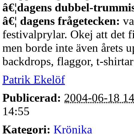
â€¦dagens dubbel-trummi
â€¦ dagens frågetecken:
va
festivalprylar. Okej att det f
men borde inte även årets u
backdrops, flaggor, t-shirta
Patrik Ekelöf
Publicerad:
2004-06-18 14
14:55
Kategori:
Krönika