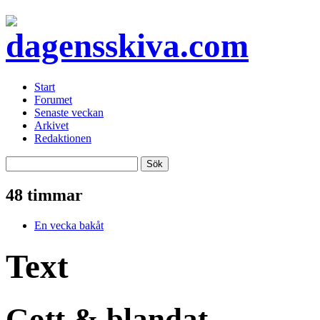
Start
Forumet
Senaste veckan
Arkivet
Redaktionen
48 timmar
En vecka bakåt
Text
Gott & blandat