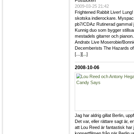
Postboxen
2009-03-25 21:42
Frightened Rabbit Liver! Lung
skotska indierockare. Myspac
pb7/CDAz Rutinerad gammal j
Kunnig duo som bygger still
mestadels gitarrer och pian
Andratx Live Moserobie/Bonni
Decemberists The Hazards of
[…][
...
]
2008-10-06
Jag har aldrig gillat Berlin, up
Det var, eller rättare sagt är,
att Lou Reed är fantastisk har 
konsertfilmen från när Berlin 