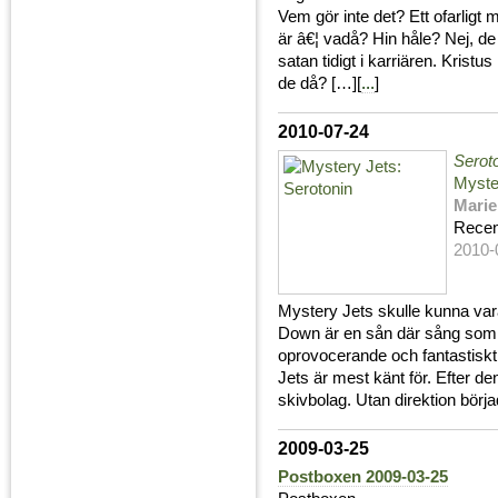
Vem gör inte det? Ett ofarligt
är â€¦ vadå? Hin håle? Nej, de 
satan tidigt i karriären. Kristu
de då? […][
...
]
2010-07-24
Serot
Myste
Marie
Recen
2010-
Mystery Jets skulle kunna va
Down är en sån där sång som 
oprovocerande och fantastisk
Jets är mest känt för. Efter de
skivbolag. Utan direktion börj
2009-03-25
Postboxen 2009-03-25