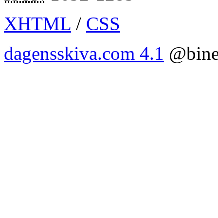
XHTML
/
CSS
dagensskiva.com 4.1
@bine