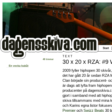
Start
TEXT
48 timmar
30 x 20 x RZA: #9
En vecka bakåt
2009 fyller hiphopen 30 skivår
det har gått 20 år sedan RZA 
Clan började sin producent- oc
är dags att lyfta fram hiphopen
producenter på dagensskiva.c
gjort i samband med att hiphop
skiva tillsammans med mina k
och Karins egna listor fokuse
Premier
och
Swizz Beats
30 b