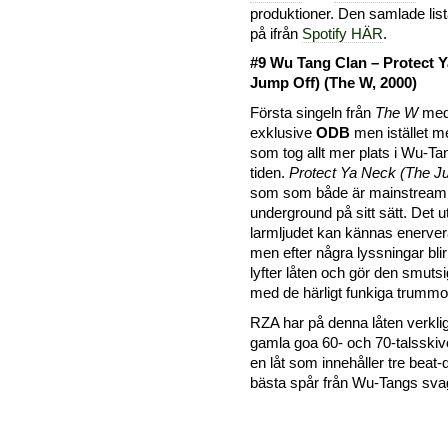
produktioner. Den samlade lis
på ifrån
Spotify HÄR
.
#9 Wu Tang Clan – Protect 
Jump Off) (The W, 2000)
Första singeln från
The W
med 
exklusive
ODB
men istället 
som tog allt mer plats i Wu-Ta
tiden.
Protect Ya Neck (The J
som som både är mainstream
underground på sitt sätt. Det 
larmljudet kan kännas enervera
men efter några lyssningar bli
lyfter låten och gör den smuts
med de härligt funkiga trummo
RZA har på denna låten verklig
gamla goa 60- och 70-talsskivo
en låt som innehåller tre beat-
bästa spår från Wu-Tangs sva