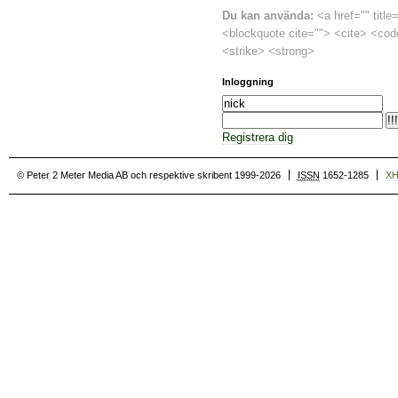
Du kan använda:
<a href="" title
<blockquote cite=""> <cite> <cod
<strike> <strong>
Inloggning
Registrera dig
© Peter 2 Meter Media AB och respektive skribent 1999-2026
ISSN
1652-1285
X