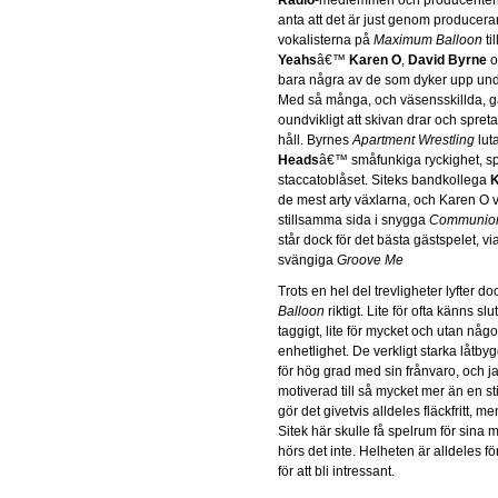
anta att det är just genom produce
vokalisterna på
Maximum Balloon
ti
Yeahs
â€™
Karen O
,
David Byrne
o
bara några av de som dyker upp und
Med så många, och väsensskillda, gä
oundvikligt att skivan drar och spret
håll. Byrnes
Apartment Wrestling
luta
Heads
â€™ småfunkiga ryckighet, spe
staccatoblåset. Siteks bandkollega
K
de mest arty växlarna, och Karen O v
stillsamma sida i snygga
Communio
står dock för det bästa gästspelet, v
svängiga
Groove Me
Trots en hel del trevligheter lyfter do
Balloon
riktigt. Lite för ofta känns slu
taggigt, lite för mycket och utan någ
enhetlighet. De verkligt starka låtby
för hög grad med sin frånvaro, och jag
motiverad till så mycket mer än en sti
gör det givetvis alldeles fläckfritt, m
Sitek här skulle få spelrum för sina 
hörs det inte. Helheten är alldeles f
för att bli intressant.