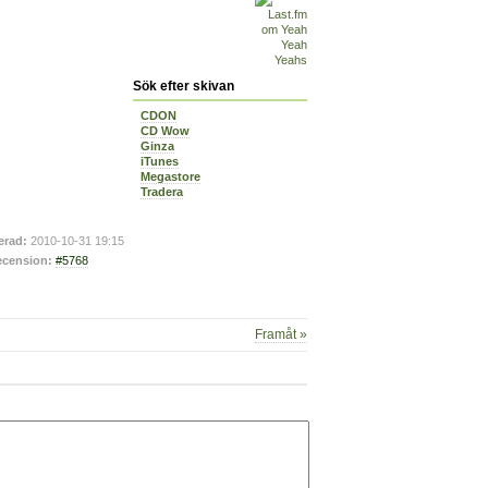
Sök efter skivan
CDON
CD Wow
Ginza
iTunes
Megastore
Tradera
erad:
2010-10-31 19:15
cension:
#5768
Framåt »