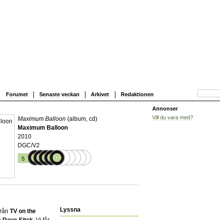
Forumet
Senaste veckan
Arkivet
Redaktionen
Annonser
Vill du vara med?
Maximum Balloon
(album, cd)
Maximum Balloon
2010
DGC/V2
5
Lyssna
från
TV on the
n
Dave Sitek
. Vi får