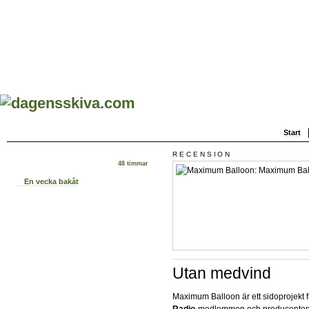
Start
RECENSION
48 timmar
En vecka bakåt
Utan medvind
Maximum Balloon är ett sidoprojekt 
Radio
-medlemmen och producente