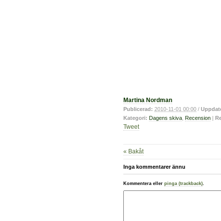
Martina Nordman
Publicerad:
2010-11-01 00:00
/
Uppdat
Kategori:
Dagens skiva
,
Recension
|
Re
Tweet
« Bakåt
Inga kommentarer ännu
Kommentera eller
pinga (trackback)
.