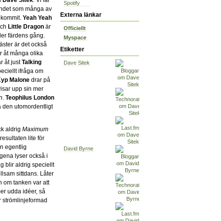
Spotify
randet som många av
Externa länkar
llkommit.
Yeah Yeah
ch
Little Dragon
är
Officiellt
er färdens gång.
Myspace
ster är det också
Etiketter
ar åt många olika
r åt just
Talking
Dave Sitek
ciellt ifråga om
yp Malone
drar på
isar upp sin mer
n
.
Teophilus London
ia den utomordentligt
ck aldrig
Maximum
tresultaten lite för
on egentlig
David Byrne
ggena lyser också i
 blir aldrig speciellt
llsam sittdans. Låter
en om tanken var att
mer udda idéer, så
ör strömlinjeformad