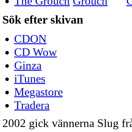
The Grouch
Sök efter skivan
CDON
CD Wow
Ginza
iTunes
Megastore
Tradera
2002 gick vännerna Slug f