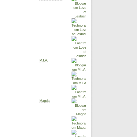
M.I.A.
Magda