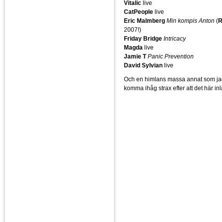
Vitalic
live
CatPeople
live
Eric Malmberg
Min kompis Anton
(
R
2007!)
Friday Bridge
Intricacy
Magda
live
Jamie T
Panic Prevention
David Sylvian
live
Och en himlans massa annat som ja
komma ihåg strax efter att det här in