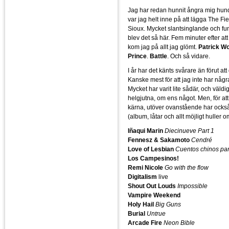
Jag har redan hunnit ångra mig hun
var jag helt inne på att lägga The Fi
Sioux. Mycket slantsinglande och f
blev det så här. Fem minuter efter att 
kom jag på allt jag glömt.
Patrick Wo
Prince
.
Battle
. Och så vidare.
I år har det känts svårare än förut att 
Kanske mest för att jag inte har några
Mycket har varit lite sådär, och väldi
helgjutna, om ens något. Men, för at
kärna, utöver ovanstående har också
(album, låtar och allt möjligt huller o
Iñaqui Marin
Diecinueve Part 1
Fennesz & Sakamoto
Cendré
Love of Lesbian
Cuentos chinos par
Los Campesinos!
Remi Nicole
Go with the flow
Digitalism
live
Shout Out Louds
Impossible
Vampire Weekend
Holy Hail
Big Guns
Burial
Untrue
Arcade Fire
Neon Bible