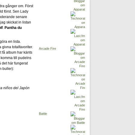
dra gånger om. Först
eld först. Sen Lady
underande senare
jag skickat in listan
lf
.
Pantha du
göra en lista.
 givna totalfavoriter.
Arcade Fire
gt få album har känts
t komma till pudelns
 det här fungerat
m buller):
a niños del Japón
Battle