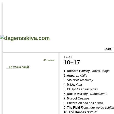
Start
TEXT
10+17
48 timmar
En vecka bakåt
1.
Richard Hawley
Lady’s Bridge
2.
Apparat
Walls
3.
Siouxsie
Mantaray
4.
M.I.A.
Kala
5.
El Hijo
Las otras vidas
6.
Roisin Murphy
Overpowered
7.
Murcof
Cosmos
8.
Editors
An end has a start
9.
The Field
From here we go subli
10.
The Donnas
Bitchin’