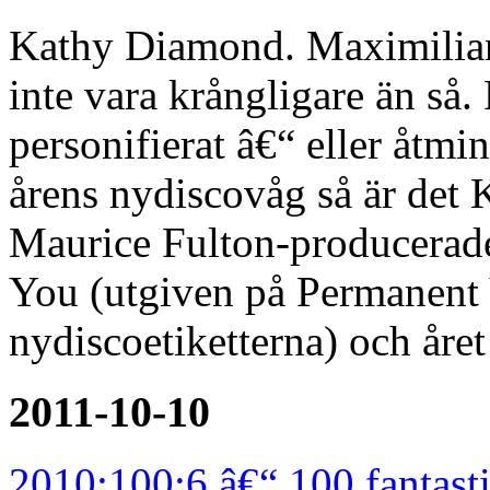
Kathy Diamond. Maximilia
inte vara krångligare än så
personifierat â€“ eller åtmin
årens nydiscovåg så är det
Maurice Fulton-producerad
You (utgiven på Permanent V
nydiscoetiketterna) och åre
2011-10-10
2010:100:6 â€“ 100 fantasti