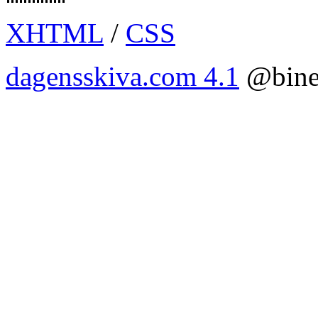
XHTML
/
CSS
dagensskiva.com 4.1
@bine