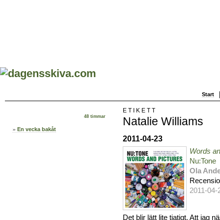
Start
ETIKETT
48 timmar
Natalie Williams
En vecka bakåt
2011-04-23
Words an
Nu:Tone
Ola And
Recensi
2011-04-
Det blir lätt lite tjatigt. Att j