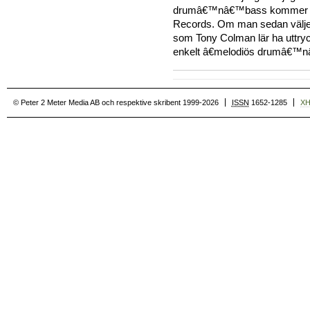
drumâ€™nâ€™bass kommer till
Records. Om man sedan väljer a
som Tony Colman lär ha uttryckt
enkelt â€melodiös drumâ€™nâ
© Peter 2 Meter Media AB och respektive skribent 1999-2026
ISSN
1652-1285
X