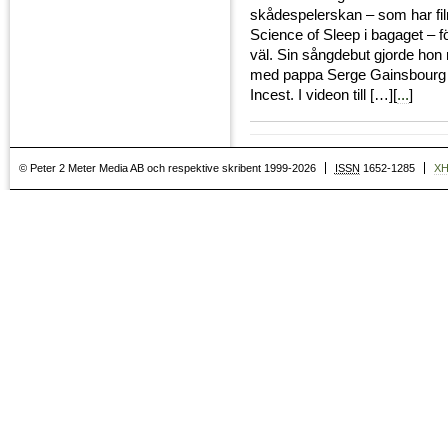
skådespelerskan – som har fil
Science of Sleep i bagaget – f
väl. Sin sångdebut gjorde hon
med pappa Serge Gainsbourg 
Incest. I videon till […][
...
]
© Peter 2 Meter Media AB och respektive skribent 1999-2026
ISSN
1652-1285
X