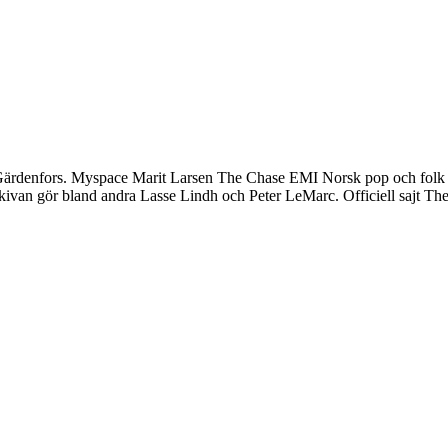
ärdenfors. Myspace Marit Larsen The Chase EMI Norsk pop och folk med
van gör bland andra Lasse Lindh och Peter LeMarc. Officiell sajt Th