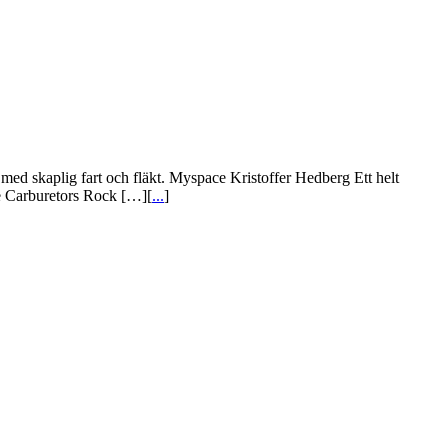
 skaplig fart och fläkt. Myspace Kristoffer Hedberg Ett helt
e Carburetors Rock […][
...
]