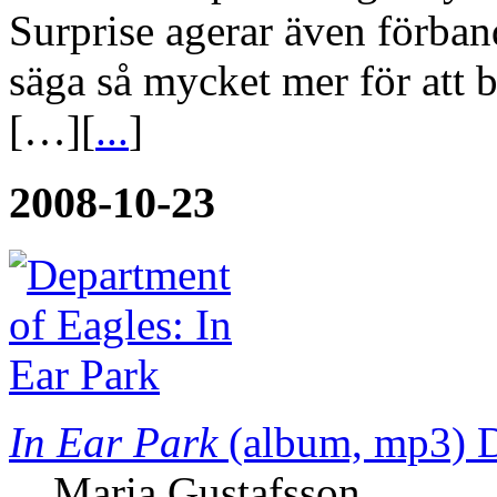
Surprise agerar även förban
säga så mycket mer för att 
[…][
...
]
2008-10-23
In Ear Park
(album, mp3)
D
Maria Gustafsson