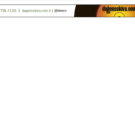
HTML
/
CSS
dagensskiva.com 4.1
@binero