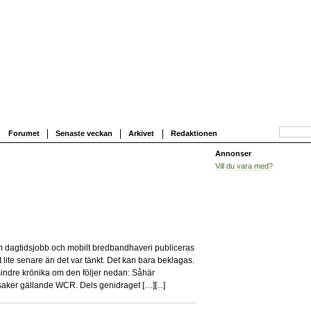
Forumet
Senaste veckan
Arkivet
Redaktionen
Annonser
Vill du vara med?
1
 dagtidsjobb och mobilt bredbandhaveri publiceras
 lite senare än det var tänkt. Det kan bara beklagas.
n mindre krönika om den följer nedan: Såhär
r saker gällande WCR. Dels genidraget […][
...
]