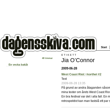
Start
ETIKETT
Jia O’Connor
48 timmar
En vecka bakåt
2009-06-28
West Coast Riot: i korthet #2
Text
2009-06-28 13:35
På grund av andra åtaganden såsom
mina texter om årets West Coast Riot
En bra festival var det i alla fall. E
retrospektivt kan man fastslå ett pa