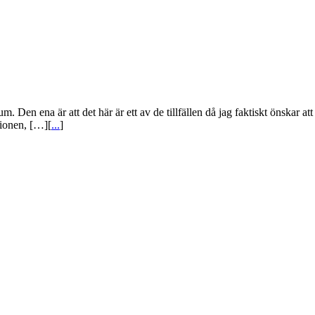
 Den ena är att det här är ett av de tillfällen då jag faktiskt önskar att 
sionen, […][
...
]