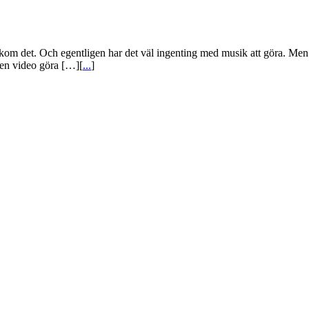
 bakom det. Och egentligen har det väl ingenting med musik att göra. Men
 en video göra […][
...
]