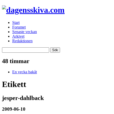
Start
Forumet
Senaste veckan
Arkivet
Redaktionen
48 timmar
En vecka bakåt
Etikett
jesper-dahlback
2009-06-10