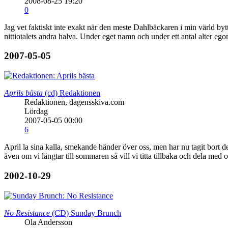
2008-08-25 19:20
0
Jag vet faktiskt inte exakt när den meste Dahlbäckaren i min värld by
nittiotalets andra halva. Under eget namn och under ett antal alt
2007-05-05
Aprils bästa
(cd)
Redaktionen
Redaktionen, dagensskiva.com
Lördag
2007-05-05 00:00
6
April la sina kalla, smekande händer över oss, men har nu tagit bort
även om vi längtar till sommaren så vill vi titta tillbaka och dela med o
2002-10-29
No Resistance
(CD)
Sunday Brunch
Ola Andersson