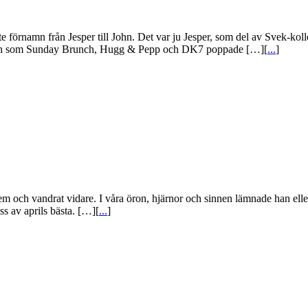
tte förnamn från Jesper till John. Det var ju Jesper, som del av Svek-
er egon som Sunday Brunch, Hugg & Pepp och DK7 poppade […][
...
]
 dem och vandrat vidare. I våra öron, hjärnor och sinnen lämnade han e
ss av aprils bästa. […][
...
]