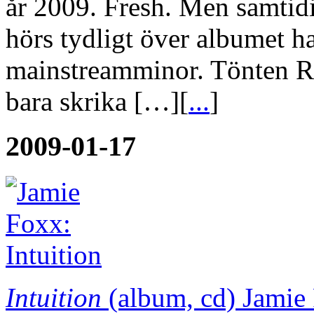
år 2009. Fresh. Men samtid
hörs tydligt över albumet ha
mainstreamminor. Tönten Ro
bara skrika […][
...
]
2009-01-17
Intuition
(album, cd)
Jamie