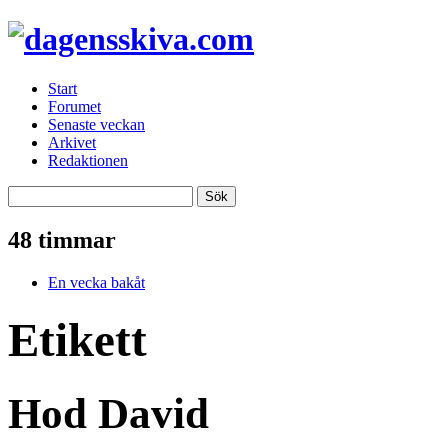
Start
Forumet
Senaste veckan
Arkivet
Redaktionen
48 timmar
En vecka bakåt
Etikett
Hod David