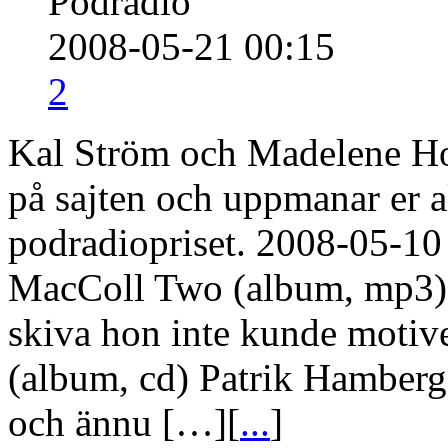
Podradio
2008-05-21 00:15
2
Kal Ström och Madelene Ho
på sajten och uppmanar er al
podradiopriset. 2008-05-10
MacColl Two (album, mp3) 
skiva hon inte kunde moti
(album, cd) Patrik Hamber
och ännu […][
...
]